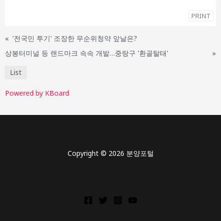
PRINT
«
'전국민 투기' 조장한 무순위청약 앞날은?
상봉터미널 등 랜드마크 속속 개발…중랑구 '환골탈태'
»
List
Powered by KBoard
Copyright © 2026 분양포털
상