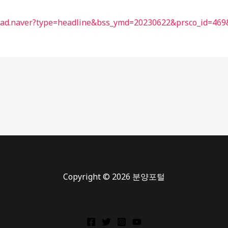
Read.naver?type=headline&bss_ymd=20230622&prsco_id=469
Copyright © 2026 분양포털