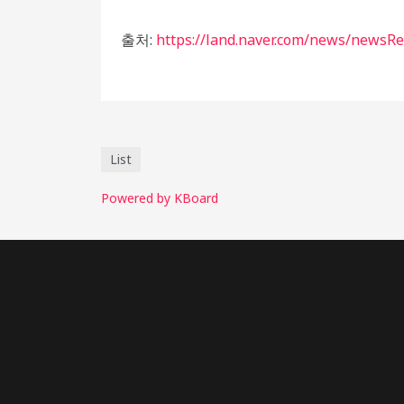
출처:
https://land.naver.com/news/news
List
Powered by KBoard