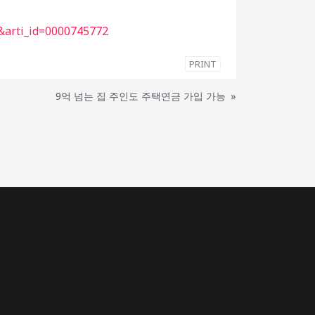
&arti_id=0000745772
PRINT
9억 넘는 집 주인도 주택연금 가입 가능
»