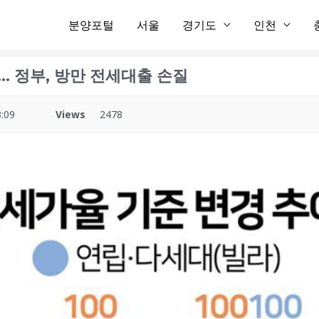
분양포털
서울
경기도
인천
.. 정부, 방만 전세대출 손질
:09
Views
2478