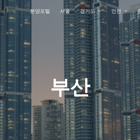
분양포털
서울
경기도
인천
부산