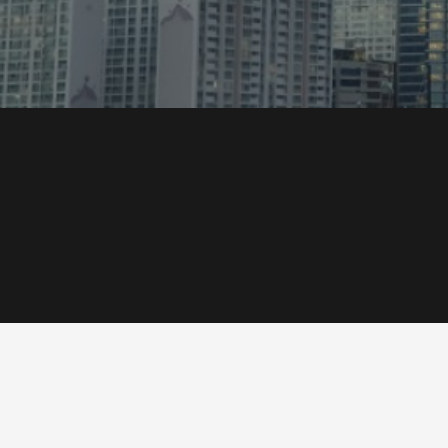
상
동
역
롯
데