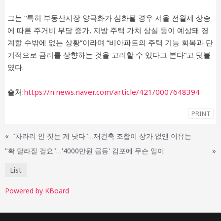
그는 “특히 부동산시장 양극화가 심화될 경우 서울 전월세 상승
에 따른 주거비 부담 증가, 지방 주택 가치 상실 등이 예상돼 경
계할 수밖에 없는 상황”이라며 “비아파트의 주택 기능 회복과 단
기적으로 금리를 상향하는 것을 고려할 수 있다고 본다”고 덧붙
였다.
출처:
https://n.news.naver.com/article/421/0007648394
PRINT
«
"차라리 안 짓는 게 낫다"…재건축 조합이 상가 없앤 이유는
"확 달라질 걸요"…'4000만원 급등' 김포에 무슨 일이
»
List
Powered by KBoard