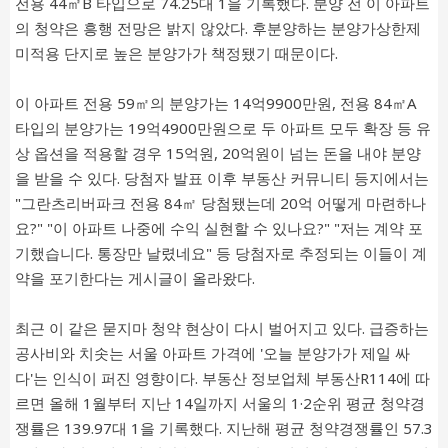
전용 44㎡B 타입으로 74.25대 1을 기록했다. 분양 전 이 아파트
의 청약은 흥행 전망은 밝지 않았다. 후분양하는 분양가상한제
미적용 단지로 높은 분양가가 책정됐기 때문이다.
이 아파트 전용 59㎡의 분양가는 14억9900만원, 전용 84㎡A
타입의 분양가는 19억4900만원으로 두 아파트 모두 확장 등 유
상 옵션을 적용할 경우 15억원, 20억원이 넘는 돈을 내야 분양
을 받을 수 있다. 당첨자 발표 이후 부동산 커뮤니티 등지에서는
"그란츠리버파크 전용 84㎡ 당첨됐는데 20억 어떻게 마련하나
요?" "이 아파트 나중에 수익 실현할 수 있나요?" "저는 계약 포
기했습니다. 통장만 날렸네요" 등 당첨자로 추정되는 이들이 계
약을 포기한다는 게시글이 올라왔다.
최근 이 같은 묻지마 청약 현상이 다시 벌어지고 있다. 급증하는
공사비와 치솟는 서울 아파트 가격에 '오늘 분양가가 제일 싸
다'는 인식이 퍼진 영향이다. 부동산 정보업체 부동산R114에 따
르면 올해 1월부터 지난 14일까지 서울의 1·2순위 평균 청약경
쟁률은 139.97대 1을 기록했다. 지난해 평균 청약경쟁률인 57.3